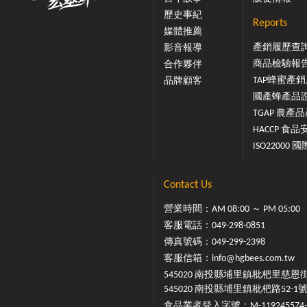
歷史事紀
Reports
媒體推薦
產銷履歷查
影音報導
商品檢驗報
合作夥伴
TAP蜂蜜產銷履
品牌顧客
國產蜂產品證.
TGAP 農產品產
HACCP 食品安
ISO22000 國際
Contact Us
營業時間：AM 08:00 ～ PM 05:00
客服電話：
049-298-0851
傳真號碼：049-299-2398
客服信箱：
info@hgbees.com.tw
545020 南投縣埔里鎮枇杷里慈恩
545020 南投縣埔里鎮枇杷路52-1
食品業者登入字號：M-119245574-0