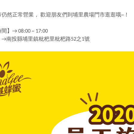
市仍然正常營業， 歡迎朋友們到埔里農場門市逛逛哦~！
 08:00 ~ 17:00
→南投縣埔里鎮枇杷里枇杷路52之1號