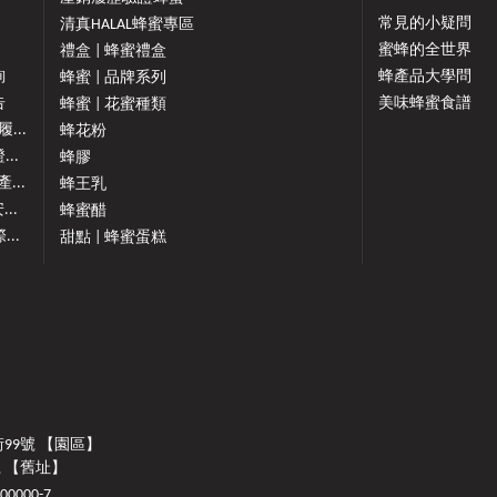
常見的小疑問
清真HALAL蜂蜜專區
蜜蜂的全世界
禮盒 | 蜂蜜禮盒
詢
蜂產品大學問
蜂蜜 | 品牌系列
告
美味蜂蜜食譜
蜂蜜 | 花蜜種類
...
蜂花粉
..
蜂膠
...
蜂王乳
...
蜂蜜醋
...
甜點 | 蜂蜜蛋糕
街99號 【園區】
號 【舊址】
0000-7