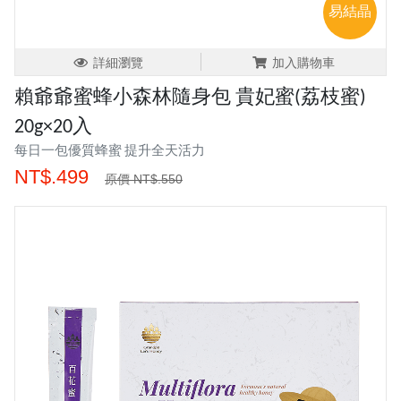
易結晶
詳細瀏覽
加入購物車
賴爺爺蜜蜂小森林隨身包 貴妃蜜(荔枝蜜)
20g×20入
每日一包優質蜂蜜 提升全天活力
NT$.499
原價 NT$.550