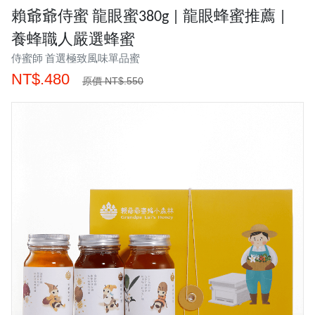
賴爺爺侍蜜 龍眼蜜380g | 龍眼蜂蜜推薦 |
養蜂職人嚴選蜂蜜
侍蜜師 首選極致風味單品蜜
NT$.480
原價 NT$.550