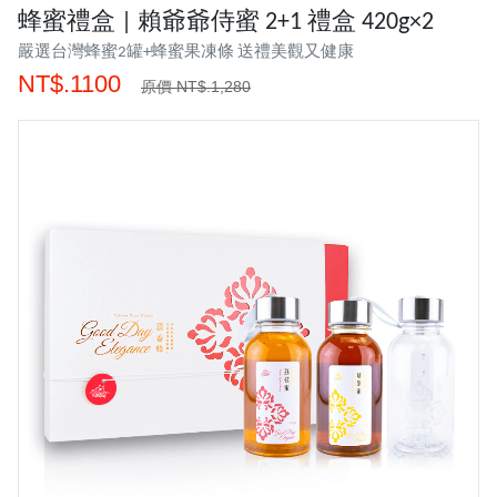
蜂蜜禮盒 | 賴爺爺侍蜜 2+1 禮盒 420g×2
嚴選台灣蜂蜜2罐+蜂蜜果凍條 送禮美觀又健康
NT$.1100
原價 NT$.1,280