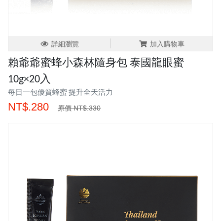
詳細瀏覽
加入購物車
賴爺爺蜜蜂小森林隨身包 泰國龍眼蜜
10g×20入
每日一包優質蜂蜜 提升全天活力
NT$.280
原價 NT$.330