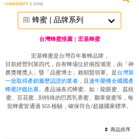
COMMODITY
E-ZONE
蜂蜜 | 品牌系列
台灣蜂蜜推薦 | 宏基蜂蜜
宏基蜂蜜是台灣百年養蜂品牌，
目前經營到第四代，自有蜂場位於南投埔里，由「神
農獎獲獎人」暨「品蜜博士」賴朝賢領軍。是
台灣第
一批取得產銷履歷認證的業者
，且
連年榮獲全國國產
蜂蜜評鑑比賽
。產品涵各式蜂蜜。如：龍眼蜜、荔枝
蜜、百花蜜...到特殊的巴西乳香蜜、鵝掌柴蜜等，每
批蜂蜜皆通過 SGS 檢驗，確保符合/超越國家標準。
商品排序