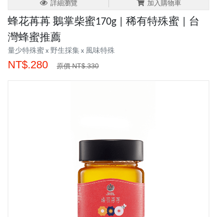
詳細瀏覽
加入購物車
蜂花苒苒 鵝掌柴蜜170g | 稀有特殊蜜 | 台
灣蜂蜜推薦
量少特殊蜜 x 野生採集 x 風味特殊
NT$.280
原價 NT$.330