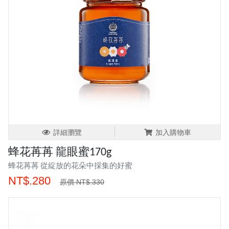
詳細瀏覽
加入購物車
蜂花苒苒 龍眼蜜170g
蜂花苒苒 從綻放的花朵中採集的好蜜
NT$.280
原價 NT$.330