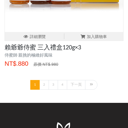
詳細瀏覽
加入購物車
賴爺爺侍蜜 三入禮盒120g×3
侍蜜師 親挑的極緻好風味
NT$.880
原價 NT$.980
1
2
3
4
下一頁