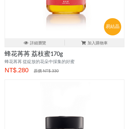
易結晶
詳細瀏覽
加入購物車
蜂花苒苒 荔枝蜜170g
蜂花苒苒 從綻放的花朵中採集的好蜜
NT$.280
原價 NT$.330