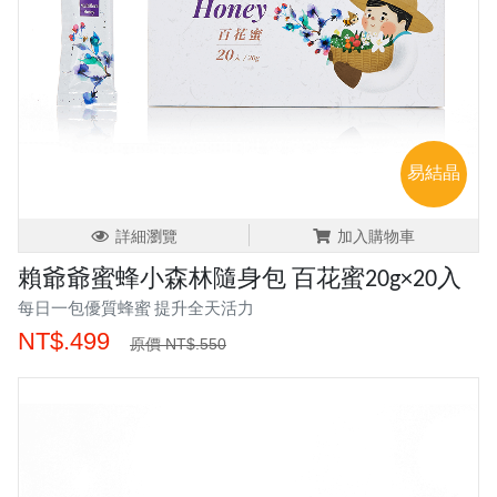
易結晶
詳細瀏覽
加入購物車
賴爺爺蜜蜂小森林隨身包 百花蜜20g×20入
每日一包優質蜂蜜 提升全天活力
NT$.499
原價 NT$.550