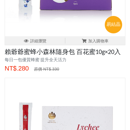
易結晶
詳細瀏覽
加入購物車
賴爺爺蜜蜂小森林隨身包 百花蜜10g×20入
每日一包優質蜂蜜 提升全天活力
NT$.280
原價 NT$.330