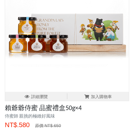
詳細瀏覽
加入購物車
賴爺爺侍蜜 品蜜禮盒50g×4
侍蜜師 親挑的極緻好風味
NT$.580
原價 NT$.650