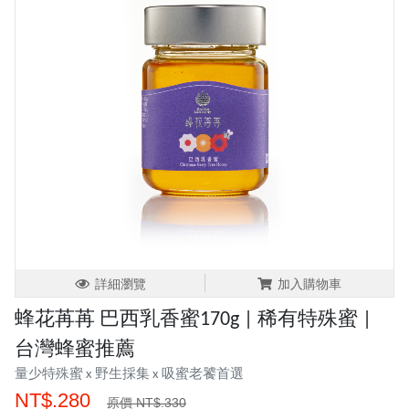
詳細瀏覽
加入購物車
蜂花苒苒 巴西乳香蜜170g | 稀有特殊蜜 |
台灣蜂蜜推薦
量少特殊蜜 x 野生採集 x 吸蜜老饕首選
NT$.280
原價 NT$.330