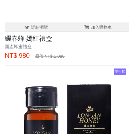
詳細瀏覽
加入購物車
綴春蜂 嫣紅禮盒
國產蜂蜜禮盒
NT$.980
原價 NT$.1,080
非折扣