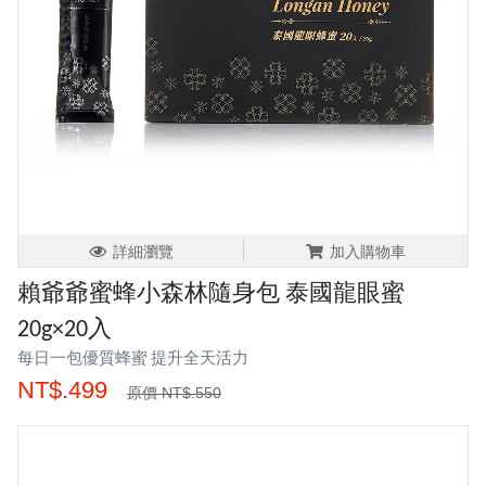
詳細瀏覽
加入購物車
賴爺爺蜜蜂小森林隨身包 泰國龍眼蜜
20g×20入
每日一包優質蜂蜜 提升全天活力
NT$.499
原價 NT$.550