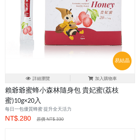
易結晶
詳細瀏覽
加入購物車
賴爺爺蜜蜂小森林隨身包 貴妃蜜(荔枝
蜜)10g×20入
每日一包優質蜂蜜 提升全天活力
NT$.280
原價 NT$.330