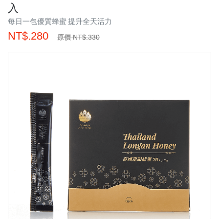
入
每日一包優質蜂蜜 提升全天活力
NT$.280
原價 NT$.330