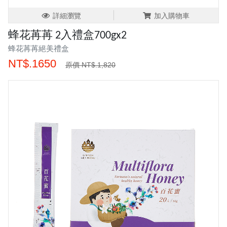
詳細瀏覽
加入購物車
蜂花苒苒 2入禮盒700gx2
蜂花苒苒絕美禮盒
NT$.1650
原價 NT$.1,820