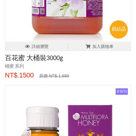
易結晶
詳細瀏覽
加入購物車
百花蜜 大桶裝3000g
桶蜜 系列
NT$.1500
原價 NT$.1,680
非折扣