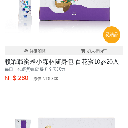
易結晶
詳細瀏覽
加入購物車
賴爺爺蜜蜂小森林隨身包 百花蜜10g×20入
每日一包優質蜂蜜 提升全天活力
NT$.280
原價 NT$.330