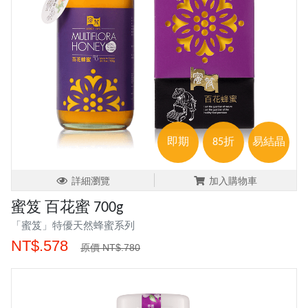
即期
85折
易結晶
詳細瀏覽
加入購物車
蜜笈 百花蜜 700g
「蜜笈」特優天然蜂蜜系列
NT$.578
原價 NT$.780