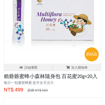
易結晶
詳細瀏覽
加入購物車
賴爺爺蜜蜂小森林隨身包 百花蜜20g×20入
每日一包優質蜂蜜 提升全天活力
NT$.499
原價 NT$.550