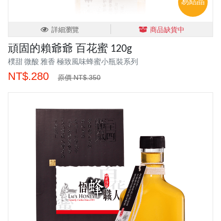
易結晶
詳細瀏覽
商品缺貨中
頑固的賴爺爺 百花蜜 120g
樸甜 微酸 雅香 極致風味蜂蜜小瓶裝系列
NT$.280
原價 NT$.350