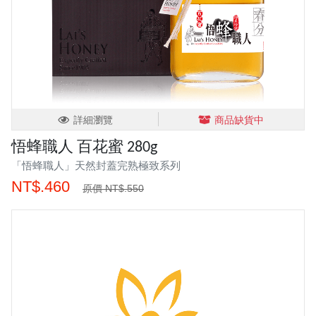
詳細瀏覽
商品缺貨中
悟蜂職人 百花蜜 280g
「悟蜂職人」天然封蓋完熟極致系列
NT$.460
原價 NT$.550