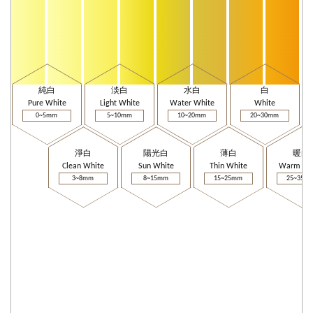
純白
淡白
水白
白
Pure White
Light White
Water White
White
0~5mm
5~10mm
10~20mm
20~30mm
淨白
陽光白
薄白
暖白
Clean White
Sun White
Thin White
Warm Wh
3~8mm
8~15mm
15~25mm
25~35m