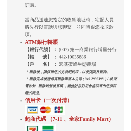
訂購。
當商品送達您指定的收貨地址時，宅配人員
將先行以電話與您聯繫，並同時跟您收取款
項。
ATM銀行轉賬
【銀行代號】：
(007) 第一商業銀行埔里分行
【帳 號】 ：
442-10035886
【戶 名】 ：
宏基蜜蜂生態農場
* 匯款後，請保留您的交易明細表，以便傳真及查詢。
* 匯款完成後請傳真匯款單至本公司 ( 049-2992398 ) /
或 來
電告知 - 匯款帳號後五碼 ，
經會計核對后會協助寄出您所訂
購的商品。
信用卡（一次付清）
超商代碼 （7-11 、全家Family Mart
）