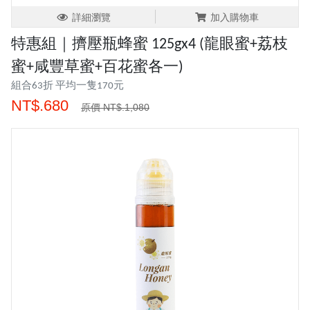
詳細瀏覽
加入購物車
特惠組｜擠壓瓶蜂蜜 125gx4 (龍眼蜜+荔枝
蜜+咸豐草蜜+百花蜜各一)
組合63折 平均一隻170元
NT$.680
原價 NT$.1,080