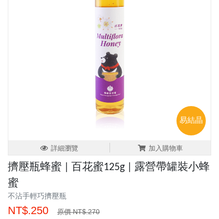
易結晶
詳細瀏覽
加入購物車
擠壓瓶蜂蜜 | 百花蜜125g | 露營帶罐裝小蜂
蜜
不沾手輕巧擠壓瓶
NT$.250
原價 NT$.270