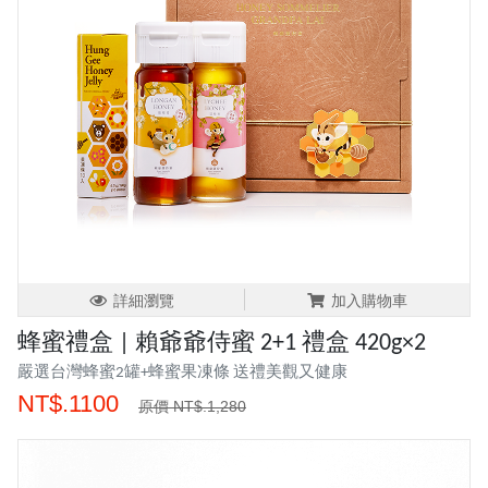
詳細瀏覽
加入購物車
蜂蜜禮盒 | 賴爺爺侍蜜 2+1 禮盒 420g×2
嚴選台灣蜂蜜2罐+蜂蜜果凍條 送禮美觀又健康
NT$.1100
原價 NT$.1,280