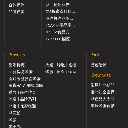
商品檢驗報告
合作夥伴
TAP蜂蜜產銷履...
品牌顧客
國產蜂產品證...
TGAP 農產品產...
HACCP 食品安...
ISO22000 國際...
Products
Park
當期特惠
周邊 | 蜂蠟 | 婚禮...
體驗活動
比賽得獎蜂蜜
蜂蜜 | 原料 | OEM
Knowledge
產銷履歷驗證蜂蜜
常見的小疑問
清真HALAL蜂蜜專區
蜜蜂的全世界
禮盒 | 蜂蜜禮盒
蜂產品大學問
蜂蜜 | 品牌系列
美味蜂蜜食譜
蜂蜜 | 花蜜種類
蜂花粉
蜂膠
蜂王乳