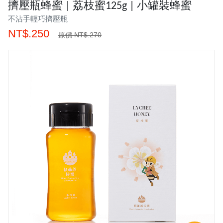
擠壓瓶蜂蜜 | 荔枝蜜125g | 小罐裝蜂蜜
不沾手輕巧擠壓瓶
NT$.250
原價 NT$.270