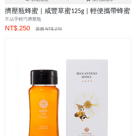
擠壓瓶蜂蜜 | 咸豐草蜜125g | 輕便攜帶蜂蜜
不沾手輕巧擠壓瓶
NT$.250
原價 NT$.270