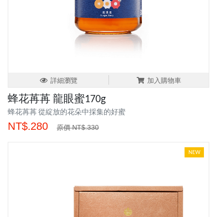
詳細瀏覽
加入購物車
蜂花苒苒 龍眼蜜170g
蜂花苒苒 從綻放的花朵中採集的好蜜
NT$.280
原價 NT$.330
NEW