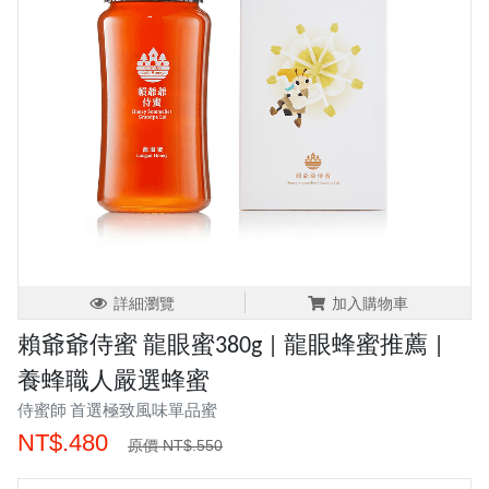
詳細瀏覽
加入購物車
賴爺爺侍蜜 龍眼蜜380g | 龍眼蜂蜜推薦 |
養蜂職人嚴選蜂蜜
侍蜜師 首選極致風味單品蜜
NT$.480
原價 NT$.550