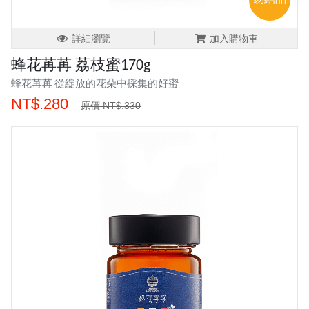
詳細瀏覽
加入購物車
蜂花苒苒 荔枝蜜170g
蜂花苒苒 從綻放的花朵中採集的好蜜
NT$.280
原價 NT$.330