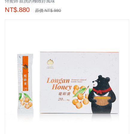
侍蜜師 親挑的極緻好風味
NT$.880
原價 NT$.980