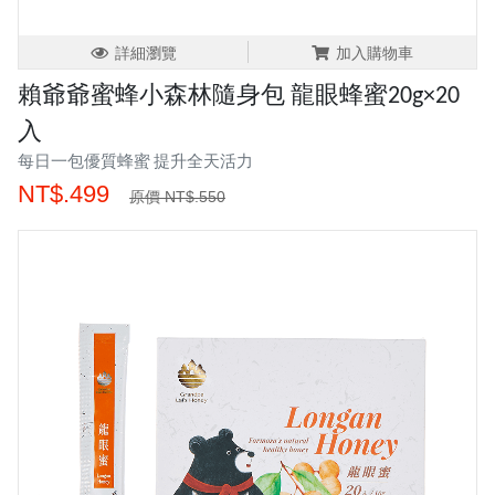
詳細瀏覽
加入購物車
賴爺爺蜜蜂小森林隨身包 龍眼蜂蜜20g×20
入
每日一包優質蜂蜜 提升全天活力
NT$.499
原價 NT$.550