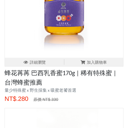
詳細瀏覽
加入購物車
蜂花苒苒 巴西乳香蜜170g | 稀有特殊蜜 |
台灣蜂蜜推薦
量少特殊蜜 x 野生採集 x 吸蜜老饕首選
NT$.280
原價 NT$.330