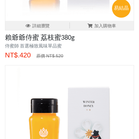
易結晶
詳細瀏覽
加入購物車
賴爺爺侍蜜 荔枝蜜380g
侍蜜師 首選極致風味單品蜜
NT$.420
原價 NT$.520