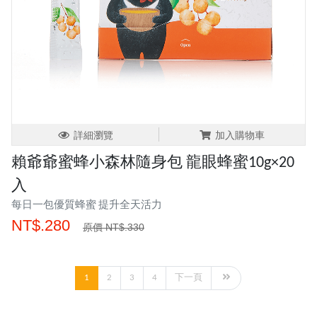
詳細瀏覽
加入購物車
賴爺爺蜜蜂小森林隨身包 龍眼蜂蜜10g×20
入
每日一包優質蜂蜜 提升全天活力
NT$.280
原價 NT$.330
1
2
3
4
下一頁