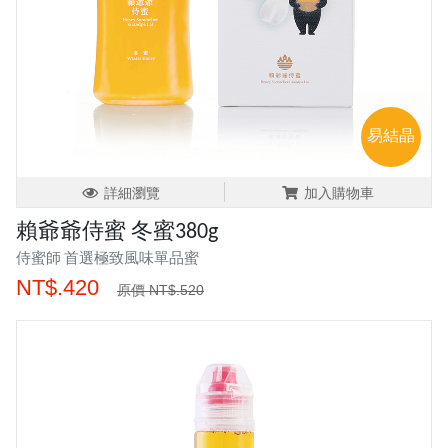
易結晶
詳細瀏覽
加入購物車
賴爺爺侍蜜 冬蜜380g
侍蜜師 首選極致風味單品蜜
NT$.420
原價 NT$.520