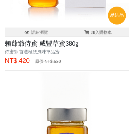
易結晶
詳細瀏覽
加入購物車
賴爺爺侍蜜 咸豐草蜜380g
侍蜜師 首選極致風味單品蜜
NT$.420
原價 NT$.520