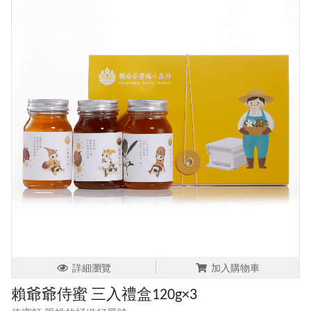
詳細瀏覽
加入購物車
賴爺爺侍蜜 三入禮盒120g×3