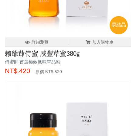
易結晶
詳細瀏覽
加入購物車
賴爺爺侍蜜 咸豐草蜜380g
侍蜜師 首選極致風味單品蜜
NT$.420
原價 NT$.520