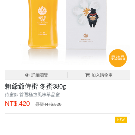
易結晶
詳細瀏覽
加入購物車
賴爺爺侍蜜 冬蜜380g
侍蜜師 首選極致風味單品蜜
NT$.420
原價 NT$.520
NEW