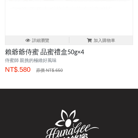
詳細瀏覽
加入購物車
賴爺爺侍蜜 品蜜禮盒50g×4
侍蜜師 親挑的極緻好風味
NT$.580
原價 NT$.650