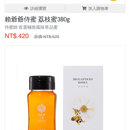
詳細瀏覽
加入購物車
賴爺爺侍蜜 荔枝蜜380g
侍蜜師 首選極致風味單品蜜
NT$.420
原價 NT$.520