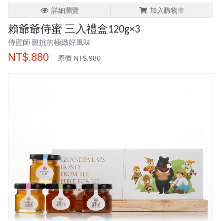
詳細瀏覽
加入購物車
賴爺爺侍蜜 三入禮盒120g×3
侍蜜師 親挑的極緻好風味
NT$.880
原價 NT$.980