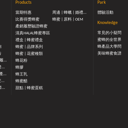
Products
Park
當期特惠
周邊 | 蜂蠟 | 婚禮...
體驗活動
比賽得獎蜂蜜
蜂蜜 | 原料 | OEM
Knowledge
產銷履歷驗證蜂蜜
常見的小疑問
清真HALAL蜂蜜專區
蜜蜂的全世界
禮盒 | 蜂蜜禮盒
詢
蜂產品大學問
蜂蜜 | 品牌系列
告
美味蜂蜜食譜
蜂蜜 | 花蜜種類
...
蜂花粉
..
蜂膠
...
蜂王乳
...
蜂蜜醋
...
甜點 | 蜂蜜蛋糕