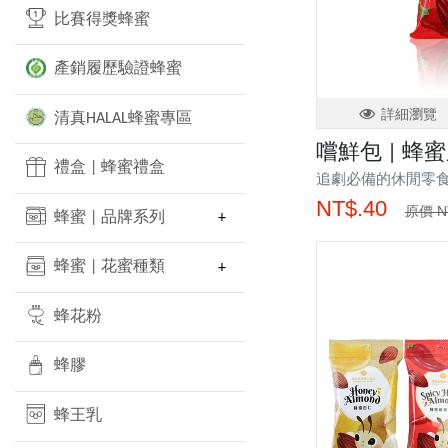
比賽得獎蜂蜜
產銷履歷驗證蜂蜜
詳細瀏覽
清真HALAL蜂蜜專區
嚐鮮包 | 蜂
禮盒 | 蜂蜜禮盒
追劇必備的休閒零
NT$.40
原價 N
蜂蜜 | 品牌系列
蜂蜜 | 花蜜種類
蜂花粉
蜂膠
蜂王乳