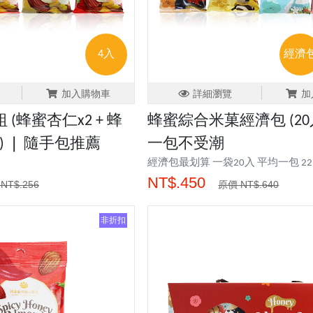
4入
經濟
加入購物車
詳細瀏覽
加
(蜂蜜杏仁x2 + 蜂
蜂蜜綜合米菓經濟包 (20入
) ❘ 隨手包推薦
一包不受潮
經濟包最划算 一袋20入 平均一包 22
NT$.450
NT$.256
原價 NT$.640
非折扣