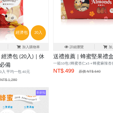
經濟包
20入
加入購物車
詳細瀏覽
加
濟包 (20入) | 休
送禮推薦 | 蜂蜜堅果禮盒 
一箱10包 (蜂蜜杏仁x5 + 蜂蜜麻辣杏仁
劇必備
NT$.499
原價 NT$.640
入 平均一包 40元
NT$.1,280
非折扣