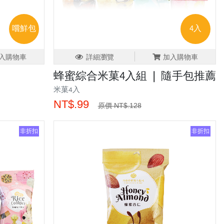
嚐鮮包
4入
入購物車
詳細瀏覽
加入購物車
蜂蜜綜合米菓4入組 ❘ 隨手包推薦
米菓4入
NT$.99
原價 NT$.128
非折扣
非折扣