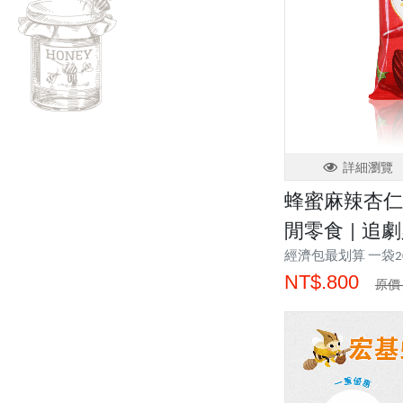
詳細瀏覽
蜂蜜麻辣杏仁 經
閒零食 | 追
經濟包最划算 一袋20
NT$.800
原價 