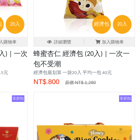
包
20入
經濟包
20入
入購物車
詳細瀏覽
加入購物車
) | 一次
蜂蜜杏仁 經濟包 (20入) | 一次一
包不受潮
.5元
經濟包最划算 一袋20入 平均一包 40元
NT$.800
原價 NT$.1,280
非折扣
非折扣