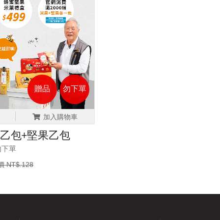
贈品
勿下單
加入購物車
乙包+堅果乙包
勿下單
 NT$.128