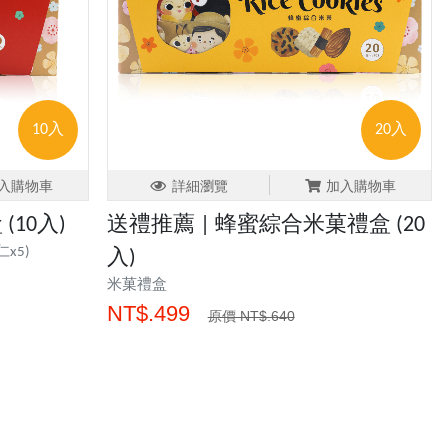
10入
20入
入購物車
詳細瀏覽
加入購物車
(10入)
送禮推薦 | 蜂蜜綜合米菓禮盒 (20
x5)
入)
米菓禮盒
NT$.499
原價 NT$.640