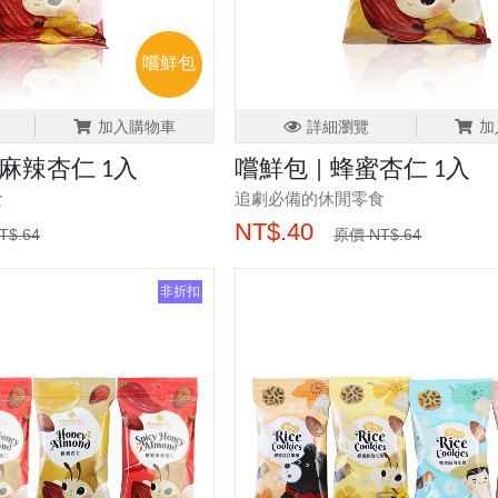
嚐鮮包
加入購物車
詳細瀏覽
加
蜜麻辣杏仁 1入
嚐鮮包 | 蜂蜜杏仁 1入
食
追劇必備的休閒零食
NT$.40
T$.64
原價 NT$.64
非折扣