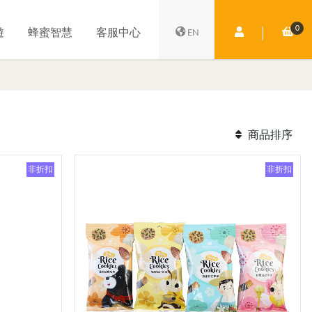
0
會員中心
購
遊
蜂蜜智慧
客服中心
EN
商品排序
非折扣
非折扣