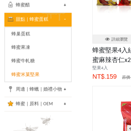
蜂蜜醋
甜點 | 蜂蜜蛋糕
蜂巢蛋糕
詳細瀏覽
蜂蜜果凍
蜂蜜堅果4入組 
蜜麻辣杏仁x2
蜂蜜牛軋糖
堅果4入
蜂蜜米菓堅果
NT$.159
原價 
周邊 | 蜂蠟 | 婚禮小物
蜂蜜 | 原料 | OEM