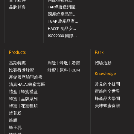
商品檢驗報告
合作夥伴
TAP蜂蜜產銷履...
品牌顧客
國產蜂產品證...
TGAP 農產品產...
HACCP 食品安...
ISO22000 國際...
Products
Park
當期特惠
周邊 | 蜂蠟 | 婚禮...
體驗活動
比賽得獎蜂蜜
蜂蜜 | 原料 | OEM
Knowledge
產銷履歷驗證蜂蜜
常見的小疑問
清真HALAL蜂蜜專區
蜜蜂的全世界
禮盒 | 蜂蜜禮盒
蜂產品大學問
蜂蜜 | 品牌系列
美味蜂蜜食譜
蜂蜜 | 花蜜種類
蜂花粉
蜂膠
蜂王乳