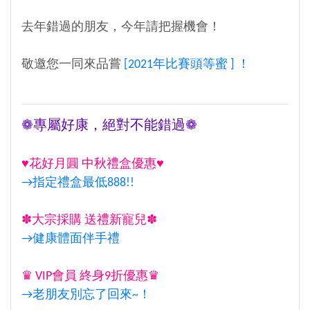
去年錯過的朋友，今年請把握機會！
敬邀您一同來品嘗
[2021年比賽頭等蜜 ] ！
❁專屬好康，絕對不能錯過❁
♥
花好月圓 中秋禮盒優惠♥
→指定禮盒最低888!!
✽大宗採購 送禮新寵兒✽
→健康體面伴手禮
♛ VIP會員 終身9折優惠♛
→老朋友別忘了回來~！