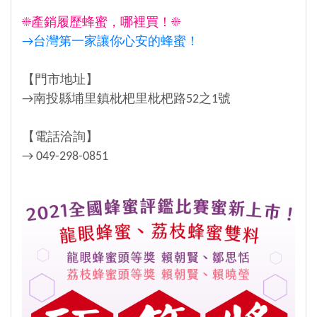
☀產銷履歷蜂蜜，哪裡買！☀
→台灣第一家讓你心安的蜂蜜！
【門市地址】
→南投縣埔里鎮枇杷里枇杷路52之1號
【電話洽詢】
→ 049-298-0851