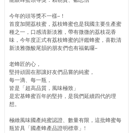
龍眼蜂蜜頭等獎：賴朝賢、鄒思恬
今年的頭等獎不一樣~！
首度加開荔枝蜜，荔枝蜂蜜也是我國主要生產蜜
種之一，口感清新淡雅，帶有微微的荔枝花香
味，今年度正式有荔枝蜂蜜的評鑑蜂蜜，喜歡清
新淡雅微酸尾韻的朋友們也有福氣囉~
老蜂匠的心，
堅持頑固在那讓好友們品嘗的純蜜，
每一滴、每一瓶，
皆是「超高品質，風味極致」
是宏基蜂蜜百年的堅持，是我們延續四代的理
想。
極緻風味國產純蜜認證、數量有限，這批蜂蜜每
瓶皆具「國產蜂產品證明標章」!