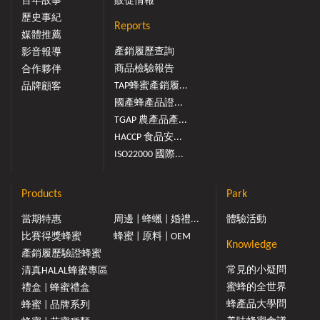
百年故事
販促情報
歷史事紀
Reports
媒體推薦
產銷履歷查詢
影音報導
商品檢驗報告
合作夥伴
TAP蜂蜜產銷履...
品牌顧客
國產蜂產品證...
TGAP 農產品產...
HACCP 食品安...
ISO22000 國際...
Products
Park
當期特惠
周邊 | 蜂蠟 | 婚禮...
體驗活動
比賽得獎蜂蜜
蜂蜜 | 原料 | OEM
Knowledge
產銷履歷驗證蜂蜜
常見的小疑問
清真HALAL蜂蜜專區
蜜蜂的全世界
禮盒 | 蜂蜜禮盒
蜂產品大學問
蜂蜜 | 品牌系列