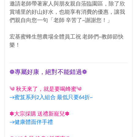
邀請老師帶著家人與朋友親自蒞臨園區，除了欣
賞埔里的好山好水，也能享有消費的優惠，讓我
們親自向您一句「老師 辛苦了~謝謝您！」
宏基蜜蜂生態農場全體員工祝 老師們~教師節快
樂！
❁專屬好康，絕對不能錯過❁
༄ 秋天來了，就是要喝蜂蜜༄
→蜜笈系列2入組合 最低只要64折~
✽大宗採購 送禮新寵兒✽
→健康體面伴手禮