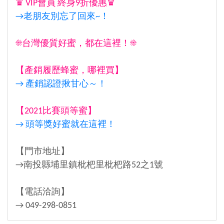
♛ VIP會員 終身9折優惠♛
→老朋友別忘了回來~！
☀台灣優質好蜜，都在這裡！☀
【產銷履歷蜂蜜，哪裡買】
→ 產銷認證揪甘心～！
【2021比賽頭等蜜】
→ 頭等獎好蜜就在這裡！
【門市地址】
→南投縣埔里鎮枇杷里枇杷路52之1號
【電話洽詢】
→ 049-298-0851