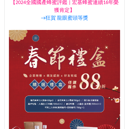
【2024全國國產蜂蜜評鑑 | 宏基蜂蜜連續16年榮
獲肯定】
→狂賀 龍眼蜜頭等獎