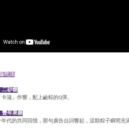
統版吃法
法：二砂糖
「卡滋」作響，配上鹼粽的Q彈。
法：豐年果糖
十年代的共同回憶，那句廣告台詞響起，這顆粽子瞬間充