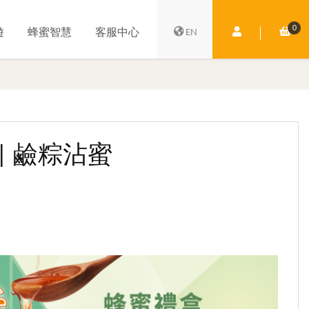
0
會員中心
購
遊
蜂蜜智慧
客服中心
EN
 | 鹼粽沾蜜