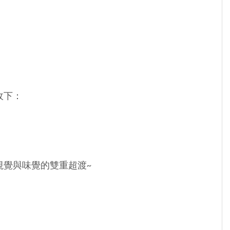
收下：
視覺與味覺的雙重超渡~