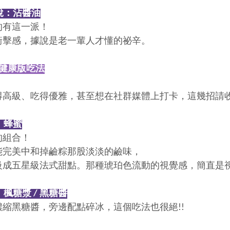
傳說：沾醬油
的有這一派！
衝擊感，據說是老一輩人才懂的祕辛。
代健康版吃法
得高級、吃得優雅，甚至想在社群媒體上打卡，這幾招請
：蜂蜜
的組合！
能完美中和掉鹼粽那股淡淡的鹼味，
級成五星級法式甜點。那種琥珀色流動的視覺感，簡直是
楓糖漿 / 黑糖醬
縮黑糖醬，旁邊配點碎冰，這個吃法也很絕!!