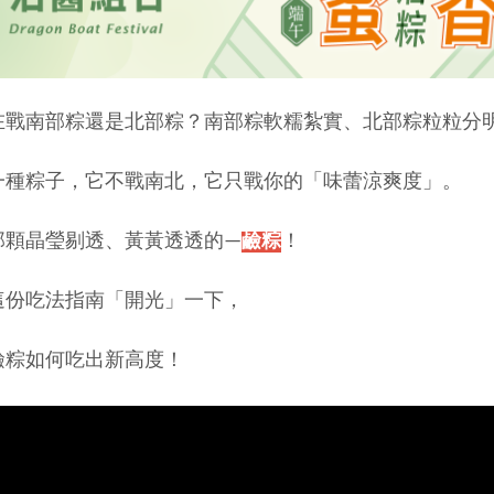
戰南部粽還是北部粽？南部粽軟糯紮實、北部粽粒粒分明.
一種粽子，它不戰南北，它只戰你的「味蕾涼爽度」。
那顆晶瑩剔透、黃黃透透的—
鹼粽
！
這份吃法指南「開光」一下，
鹼粽如何吃出新高度！