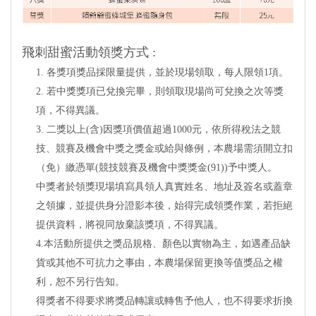
飛刺甜蜜活動領獎方式 :
1. 各獎項獎品採限量提供，並於現場領取，每人限領1項。
2. 若中獎獎項已兌換完畢，則領取現場尚可兌換之次等獎
項，不得異議。
3. 二獎以上(含)因獎項價值超過1000元，依所得稅法之競
技、競賽及機會中獎之獎金或給與條例，本農場需須開立扣
（免）繳憑單(競技競賽及機會中獎獎金(91))予中獎人。
中獎者於領獎現場填寫具領人真實姓名、地址及簽名或蓋章
之領據，並提供身分證影本後，始得完成領獎作業，若拒絕
提供資料，將視同放棄該獎項，不得異議。
4.本活動所提供之獎品規格、顏色以實物為主，如遇產品缺
貨或其他不可抗力之事由，本農場保留更換等值獎品之權
利，恕不另行告知。
得獎者不得要求將獎品轉讓或轉售予他人，也不得要求折換