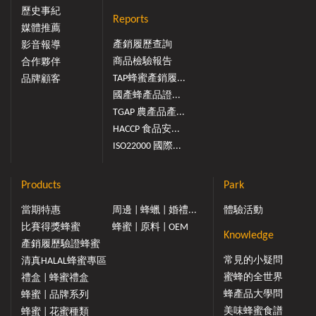
歷史事紀
Reports
媒體推薦
產銷履歷查詢
影音報導
商品檢驗報告
合作夥伴
TAP蜂蜜產銷履...
品牌顧客
國產蜂產品證...
TGAP 農產品產...
HACCP 食品安...
ISO22000 國際...
Products
Park
當期特惠
周邊 | 蜂蠟 | 婚禮...
體驗活動
比賽得獎蜂蜜
蜂蜜 | 原料 | OEM
Knowledge
產銷履歷驗證蜂蜜
常見的小疑問
清真HALAL蜂蜜專區
蜜蜂的全世界
禮盒 | 蜂蜜禮盒
蜂產品大學問
蜂蜜 | 品牌系列
美味蜂蜜食譜
蜂蜜 | 花蜜種類