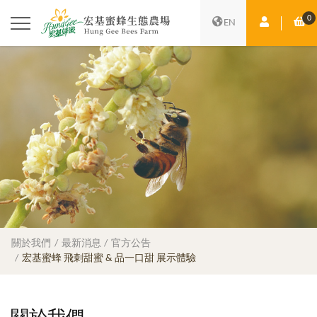
0
會員中心
購
EN
關於我們
最新消息
官方公告
宏基蜜蜂 飛刺甜蜜 & 品一口甜 展示體驗