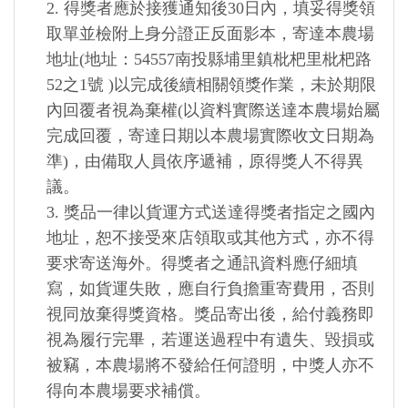
2. 得獎者應於接獲通知後30日內，填妥得獎領
取單並檢附上身分證正反面影本，寄達本農場
地址(地址：54557南投縣埔里鎮枇杷里枇杷路
52之1號 )以完成後續相關領獎作業，未於期限
內回覆者視為棄權(以資料實際送達本農場始屬
完成回覆，寄達日期以本農場實際收文日期為
準)，由備取人員依序遞補，原得獎人不得異
議。
3. 獎品一律以貨運方式送達得獎者指定之國內
地址，恕不接受來店領取或其他方式，亦不得
要求寄送海外。得獎者之通訊資料應仔細填
寫，如貨運失敗，應自行負擔重寄費用，否則
視同放棄得獎資格。獎品寄出後，給付義務即
視為履行完畢，若運送過程中有遺失、毀損或
被竊，本農場將不發給任何證明，中獎人亦不
得向本農場要求補償。