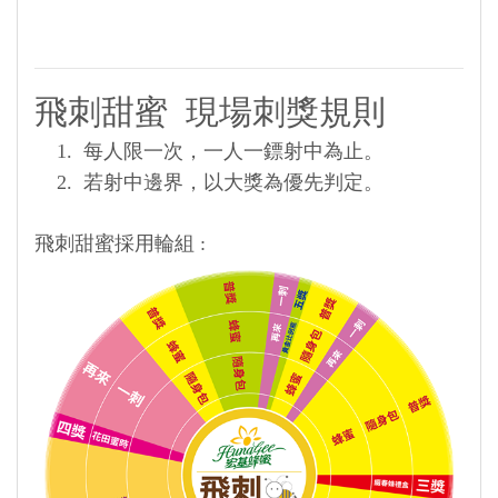
飛刺甜蜜 現場刺獎規則
1.
每人限一次，
一人一鏢射中為止。
2. 若射中邊界，以大獎為優先判定。
飛刺甜蜜採用輪組 :