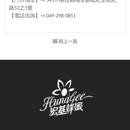
【門市地址】→ 54557南投縣埔里鎮枇杷里枇杷
路52之1號
【電話洽詢】→ 049-298-0851
回上一頁