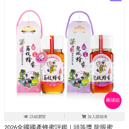
兩罐組
詳細瀏覽
加入購物車
2026全國國產蜂蜜評鑑 | 頭等獎 龍眼蜜