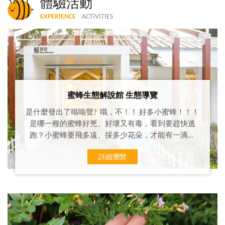
體驗活動
EXPERIENCE
ACTIVITIES
觀看全部
蜜蜂生態解說館 生態導覽
是什麼發出了嗡嗡聲? 哦，不！！ 好多小蜜蜂！！！
是哪一種的蜜蜂好兇、好壞又有毒，看到要趕快逃
跑？小蜜蜂要飛多遠、採多少花朵，才能有一滴蜂
蜜、一顆花粉？小蜜蜂在牠自己家裡跑來跑去，是什
詳細瀏覽
麼模樣？女王蜂的天空婚禮，卻是一段淒美的愛情？
快來一段與小小蜜蜂互動的奇妙旅行！