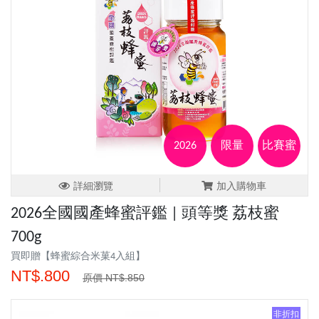
2026
限量
比賽蜜
詳細瀏覽
加入購物車
2026全國國產蜂蜜評鑑 | 頭等獎 荔枝蜜
700g
買即贈【蜂蜜綜合米菓4入組】
NT$.800
原價 NT$.850
非折扣