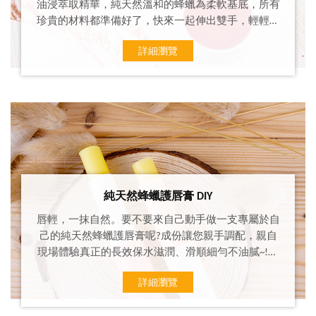
油浸萃取精華，純天然溫和的蜂蠟為柔軟基底，所有
珍貴的材料都準備好了，快來一起伸出雙手，輕輕的
攪拌豔麗色彩，帶回專屬於自己的紫草膏!
詳細瀏覽
純天然蜂蠟護唇膏 DIY
唇輕，一抹自然。要不要來自己動手做一支專屬於自
己的純天然蜂蠟護唇膏呢?成份讓您親手調配，親自
現場體驗真正的長效保水滋潤、滑順細勻不油膩~!採
巢自我們蓄養的蜜蜂，輕煉最純淨安心、無汙染純粹
詳細瀏覽
蜂蠟，讓您唇間散發細淡花果蜜甜香，那天然的清爽
溫和，讓心情變得甜蜜蜜的，用過都推薦~!