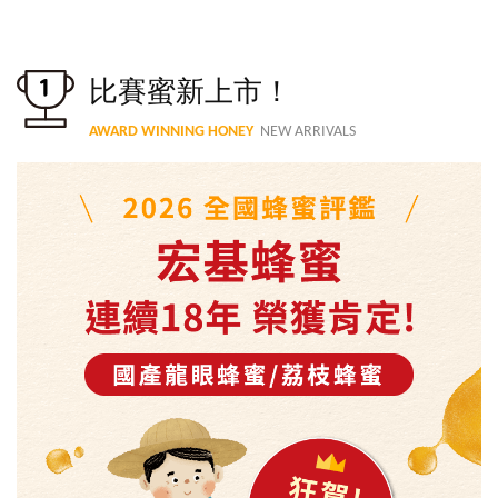
比賽蜜新上市！
AWARD WINNING HONEY
NEW ARRIVALS