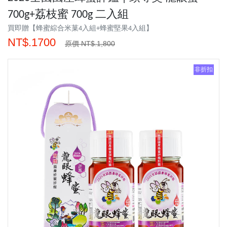
700g+荔枝蜜 700g 二入組
買即贈【蜂蜜綜合米菓4入組+蜂蜜堅果4入組】
NT$.1700
原價 NT$.1,800
非折扣