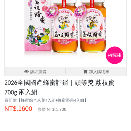
兩罐組
詳細瀏覽
加入購物車
2026全國國產蜂蜜評鑑 | 頭等獎 荔枝蜜
700g 兩入組
買即贈【蜂蜜綜合米菓4入組+蜂蜜堅果4入組】
NT$.1600
原價 NT$.1,700