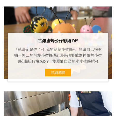
古錐蜜蜂公仔彩繪 DIY
『就決定是你了~! 我的萌萌小蜜蜂~』想讓自己擁有
獨一無二的可愛小蜜蜂嗎? 還是想要成為神氣的小蜜
蜂訓練師?快來DIY一隻屬於自己的小小蜜蜂吧~!
詳細瀏覽