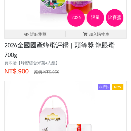
2026
限量
比賽蜜
詳細瀏覽
加入購物車
2026全國國產蜂蜜評鑑 | 頭等獎 龍眼蜜
700g
買即贈【蜂蜜綜合米菓4入組】
NT$.900
原價 NT$.950
非折扣
NEW