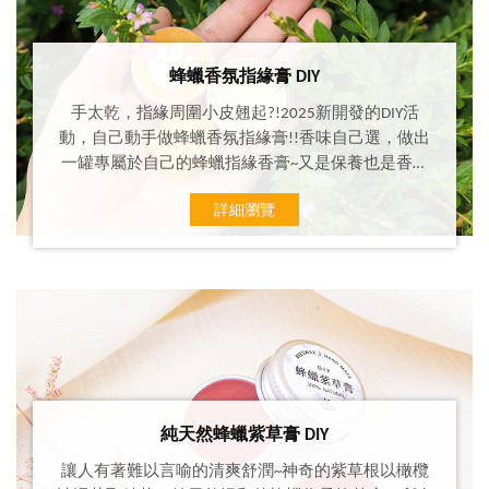
蜂蠟香氛指緣膏 DIY
手太乾，指緣周圍小皮翹起?!2025新開發的DIY活
動，自己動手做蜂蠟香氛指緣膏!!香味自己選，做出
一罐專屬於自己的蜂蠟指緣香膏~又是保養也是香氛
體驗成份讓您親手調配，現場感受蜂蠟的滋潤~蜂蠟
詳細瀏覽
取自我們蓄養的蜜蜂，輕煉純淨蜂蠟，讓您手中散發
淡雅/木質調/花果甜香，香調自選，讓保養可以散發
出迷人香氣，一物兩用~
純天然蜂蠟紫草膏 DIY
讓人有著難以言喻的清爽舒潤~神奇的紫草根以橄欖