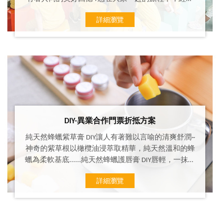
富有教育意義的生態體驗嗎 ?想有好多、好玩又充實
詳細瀏覽
的獨家DIY手做體驗 ?想改變戶外教學的形式來提升戶
外活動的價值?賴爺爺蜜蜂小森林提供了 學生團體/戶
外教學體驗方案讓我們協助您帶著小朋友們走入大自
然，探索蜜蜂的生態世界！
DIY-異業合作門票折抵方案
純天然蜂蠟紫草膏 DIY讓人有著難以言喻的清爽舒潤~
神奇的紫草根以橄欖油浸萃取精華，純天然溫和的蜂
蠟為柔軟基底......純天然蜂蠟護唇膏 DIY唇輕，一抹自
然。自己動手做一支專屬於你的純天然蜂蠟護唇膏，
詳細瀏覽
成份單純...