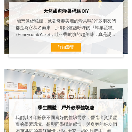
天然甜蜜蜂巢蛋糕 DIY
能想像蛋糕裡，藏著奇趣美麗的蜂巢嗎?許多朋友們
都是為它慕名而來，那剛出爐熱呼呼的『蜂巢蛋糕』
(Honeycomb Cake)，哇~~香噴噴的超美味，真是誘人
哪！
詳細瀏覽
學生團體 | 戶外教學體驗趣
我們以各年齡段不同喜好的體驗需求，營造出資源豐
富的學習環境。想與同學聯絡感情，與身旁的好友們
有著共同的美好回憶 ?想在大家一起的旅程中，經歷