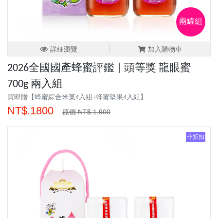
兩罐組
詳細瀏覽
加入購物車
2026全國國產蜂蜜評鑑 | 頭等獎 龍眼蜜
700g 兩入組
買即贈【蜂蜜綜合米菓4入組+蜂蜜堅果4入組】
NT$.1800
原價 NT$.1,900
非折扣