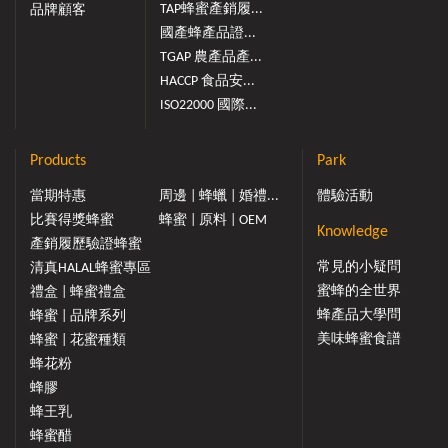
TAP蜂蜜產銷履...
品牌顧客
國產蜂產品證...
TGAP 農產品產...
HACCP 食品安...
ISO22000 國際...
Products
Park
當期特惠
周邊 | 蜂蠟 | 婚禮...
體驗活動
比賽得獎蜂蜜
蜂蜜 | 原料 | OEM
Knowledge
產銷履歷驗證蜂蜜
常見的小疑問
清真HALAL蜂蜜專區
蜜蜂的全世界
禮盒 | 蜂蜜禮盒
蜂產品大學問
蜂蜜 | 品牌系列
美味蜂蜜食譜
蜂蜜 | 花蜜種類
蜂花粉
蜂膠
蜂王乳
蜂蜜醋