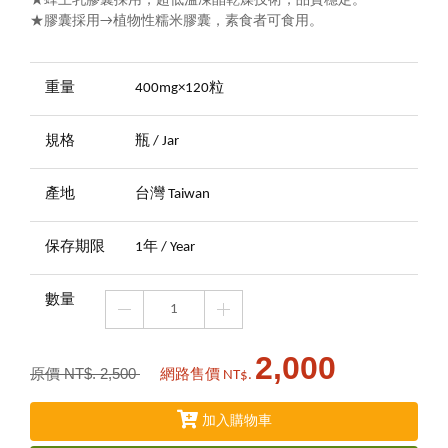
★蜂王乳膠囊採用，超低溫凍晶乾燥技術，品質穩定。
★膠囊採用→植物性糯米膠囊，素食者可食用。
重量
400mg×120粒
規格
瓶 / Jar
產地
台灣 Taiwan
保存期限
1年 / Year
數量
2,000
原價 NT$. 2,500
網路售價 NT$.
加入購物車